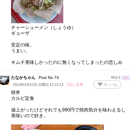
チャーシューメン（しょうゆ）
ギョーザ
安定の味。
うまい。
キムチ美味しかったのに無くなってしまったの悲しみ
たなかちゃん
Post No.74
46
文字
編集
favorite
日記
,
食事
0
いいね
2023年4月23日 日曜日 12:15:13
韓丼
カルビ定食
値上がったけどそれでも990円で焼肉気分を味わえるし
美味いので好き。