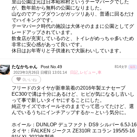
里山公園は元は日本昭和村というテーマパークでした
が、数年前から無料の公園になりました。
山なのでアップダウンがガッツリあり、普通に回るだけ
でハイキングです。
テーマパーク時代の施設は大体そのままに公園としてグ
レードアップされています。
飲食店が充実しているのと、トイレがめっちゃ多いため
非常に安心感があって良いです。
休日はお年寄りと子供連れで大賑わいしています。
たなかちゃん
Post No.49
814
文字
編集
日記
,
レビュー
,
車
2023年3月26日 日曜日 13:01:14
favorite
0
いいね
フリードのタイヤが新車装着の2016年製エナセーブ
EC300で溝は十分にあるけど、ヒビが気になるし古いし
って事で新しいタイヤにすることにした。
純正サイズでホイールそのままでって思ってたけど、選
んでいるうちにインチアップするか～という気分に。
ホイール：DUNLOP デュファクト DS9 シルバー 6.5J-16
タイヤ：FALKEN ジークス ZE310R エコラン 195/55-16
91V XL 2022年製造