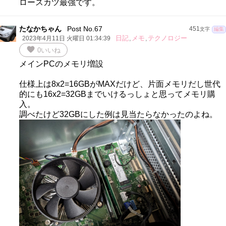
ロースカツ最強です。
たなかちゃん
Post No.67
451
文字
編集
日記
,
メモ
,
テクノロジー
2023年4月11日 火曜日 01:34:39
favorite
0
いいね
メインPCのメモリ増設
仕様上は8x2=16GBがMAXだけど、片面メモリだし世代
的にも16x2=32GBまでいけるっしょと思ってメモリ購
入。
調べたけど32GBにした例は見当たらなかったのよね。