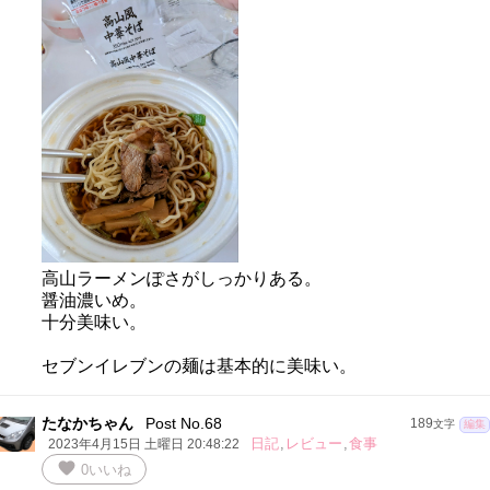
高山ラーメンぽさがしっかりある。
醤油濃いめ。
十分美味い。
セブンイレブンの麺は基本的に美味い。
たなかちゃん
Post No.68
189
文字
編集
日記
,
レビュー
,
食事
2023年4月15日 土曜日 20:48:22
favorite
0
いいね