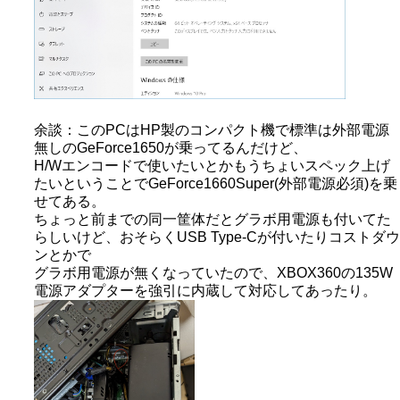
余談：このPCはHP製のコンパクト機で標準は外部電源
無しのGeForce1650が乗ってるんだけど、
H/Wエンコードで使いたいとかもうちょいスペック上げ
たいということでGeForce1660Super(外部電源必須)を乗
せてある。
ちょっと前までの同一筐体だとグラボ用電源も付いてた
らしいけど、おそらくUSB Type-Cが付いたりコストダウ
ンとかで
グラボ用電源が無くなっていたので、XBOX360の135W
電源アダプターを強引に内蔵して対応してあったり。