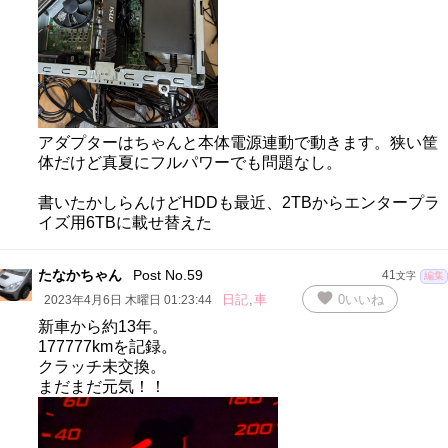
アダプターはちゃんと本体電源連動で動きます。狭い筐
体だけど真夏にフルパワーでも問題なし。
書いたかしらんけどHDDも最近、2TBからエンタープラ
イズ用6TBに載せ替えた
たなかちゃん
Post No.59
41
文字
編集
favorite
日記
,
車
0
いいね
2023年4月6日 木曜日 01:23:44
新車から約13年。
177777kmを記録。
クラッチ未交換。
まだまだ元気！！