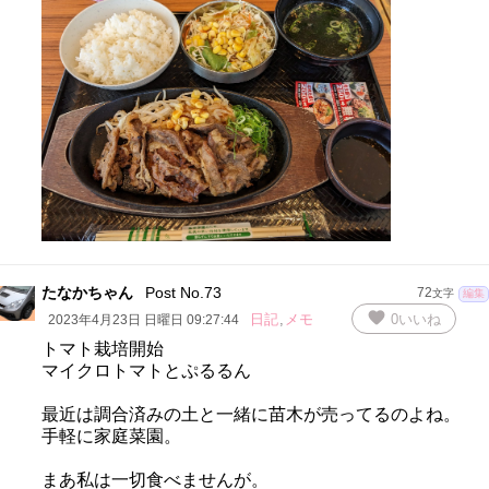
たなかちゃん
Post No.73
72
文字
編集
favorite
日記
,
メモ
0
いいね
2023年4月23日 日曜日 09:27:44
トマト栽培開始
マイクロトマトとぷるるん
最近は調合済みの土と一緒に苗木が売ってるのよね。
手軽に家庭菜園。
まあ私は一切食べませんが。