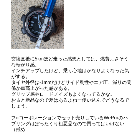
交換直後に5kmほど走った感想としては、燃費よさそう
な転がり感。
インチアップしたけど、乗り心地はかなりよくなった気
がする。
タイヤ外径は-1mmだけどサイド剛性やエア圧、減りの関
係か車高上がった感がある。
グリップ感やロードノイズもよくなってるかな。
お古と新品なので差はあるよねー使い込んでどうなるで
しょう。
フ○コーポレーションでセット売りしているWePr○のハ
ブリングはぼったくり粗悪品なので買ってはいけない
（戒め