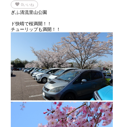
favorite
0
いいね
ぎふ清流里山公園
ド快晴で桜満開！！
チューリップも満開！！