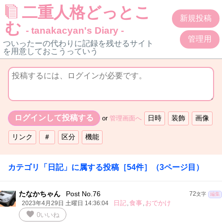
二重人格どっとこ
新規投稿
む
- tanakacyan's Diary -
管理用
ついったーの代わりに記録を残せるサイト
を用意しておこうっていう
or
管理画面へ
カテゴリ「
日記
」に属する投稿
［
54
件］
（
3
ページ目）
たなかちゃん
Post No.76
72
文字
編集
日記
,
食事
,
おでかけ
2023年4月29日 土曜日 14:36:04
favorite
0
いいね