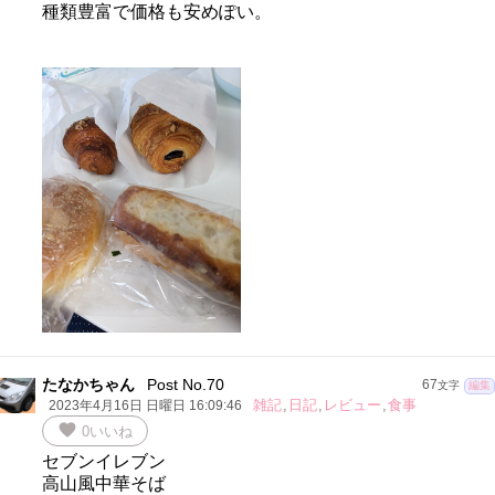
種類豊富で価格も安めぽい。
たなかちゃん
Post No.70
67
文字
編集
雑記
,
日記
,
レビュー
,
食事
2023年4月16日 日曜日 16:09:46
favorite
0
いいね
セブンイレブン
高山風中華そば