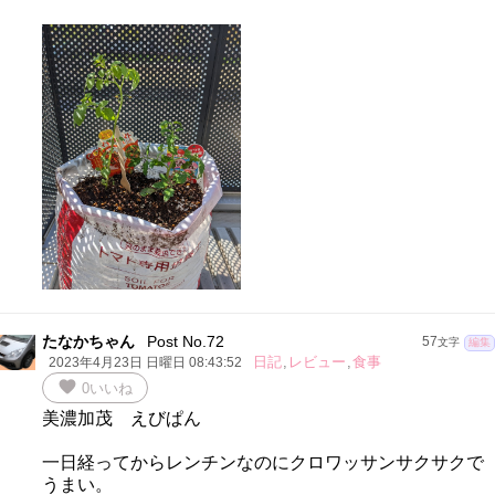
たなかちゃん
Post No.72
57
文字
編集
日記
,
レビュー
,
食事
2023年4月23日 日曜日 08:43:52
favorite
0
いいね
美濃加茂 えびぱん
一日経ってからレンチンなのにクロワッサンサクサクで
うまい。