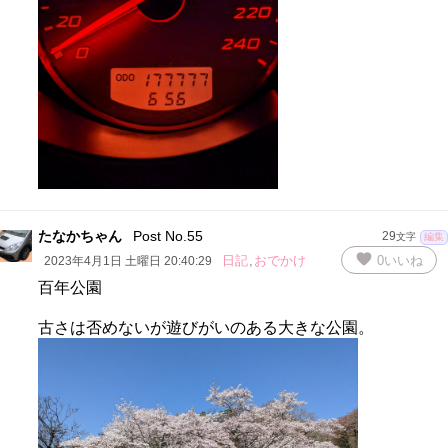
たなかちゃん
Post No.55
29
文字
編集
favorite
日記
,
おでかけ
0
いいね
2023年4月1日 土曜日 20:40:29
百年公園
古さは否めないが遊びがいのある大きな公園。