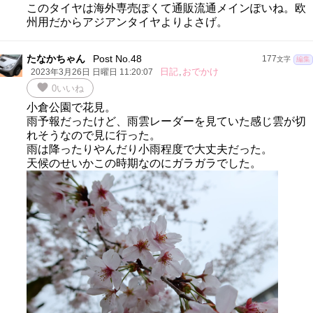
このタイヤは海外専売ぽくて通販流通メインぽいね。欧
州用だからアジアンタイヤよりよさげ。
たなかちゃん
Post No.48
177
文字
編集
日記
,
おでかけ
2023年3月26日 日曜日 11:20:07
favorite
0
いいね
小倉公園で花見。
雨予報だったけど、雨雲レーダーを見ていた感じ雲が切
れそうなので見に行った。
雨は降ったりやんだり小雨程度で大丈夫だった。
天候のせいかこの時期なのにガラガラでした。