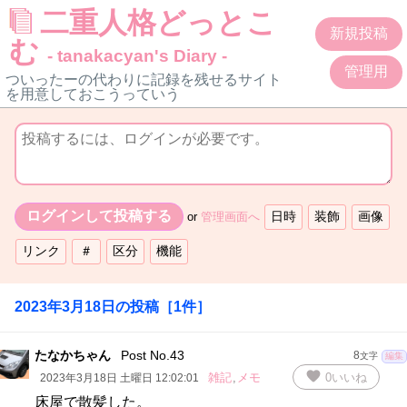
二重人格どっとこ
新規投稿
む
- tanakacyan's Diary -
管理用
ついったーの代わりに記録を残せるサイト
を用意しておこうっていう
or
管理画面へ
2023年3月18日
の投稿
［
1
件］
たなかちゃん
Post No.43
8
文字
編集
favorite
雑記
,
メモ
0
いいね
2023年3月18日 土曜日 12:02:01
床屋で散髪した。