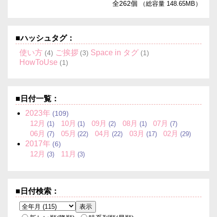
全262個
（総容量 148.65MB）
■ハッシュタグ：
使い方
ご挨拶
Space in タグ
(4)
(3)
(1)
HowToUse
(1)
■日付一覧：
2023
年
(109)
12
月
10
月
09
月
08
月
07
月
(1)
(1)
(2)
(1)
(7)
06
月
05
月
04
月
03
月
02
月
(7)
(22)
(22)
(17)
(29)
2017
年
(6)
12
月
11
月
(3)
(3)
■日付検索：