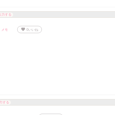
出力する
favorite
メモ
0
いいね
力する