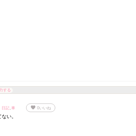
力する
favorite
日記
,
車
0
いいね
てない。