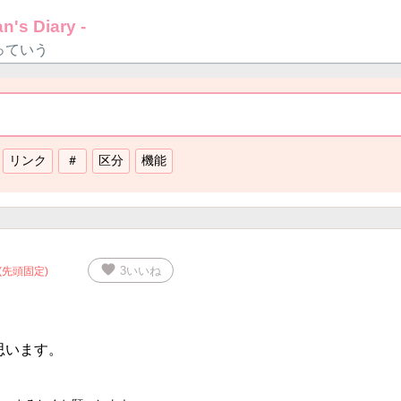
n's Diary -
っていう
favorite
3
いいね
(先頭固定)
思います。