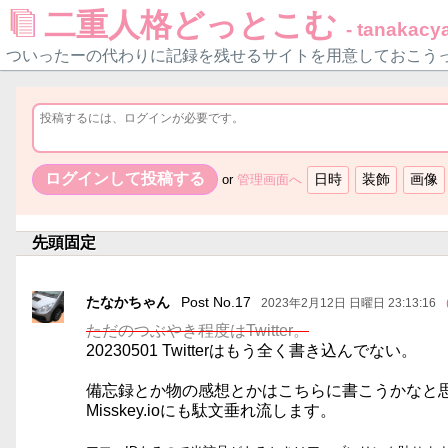
二重人格どっとこむ
- tanakacya
ついったーの代わりに記録を残せるサイトを用意しておこう
or
管理画面へ
先頭固定
たなかちゃん
Post No.17
2023年2月12日 日曜日 23:13:16
ただのつぶやき程度はTwitter。
20230501 Twitterはもう全く書き込んでない。
備忘録とか物の感想とかはこちらに書こうかなと
Misskey.ioにも駄文垂れ流します。