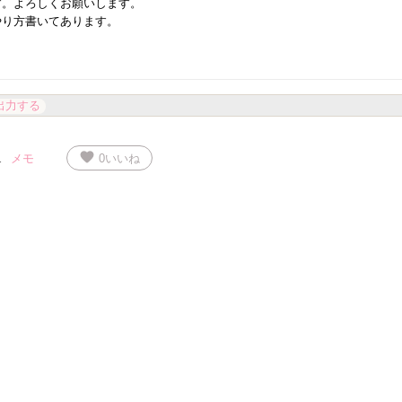
す。よろしくお願いします。
やり方書いてあります。
出力する
favorite
メモ
0
いいね
1