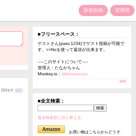
新規投稿
管理用
■フリースペース：
ゲストさん(pass:1234)でゲスト投稿が可能で
す。>>Noを使って返信が出来ます。
----このサイトについて----
管理人：たなかちゃん
Misskey.io：
@tanakacyan
編集
203
文字
編集
■全文検索：
複合検索窓に切り替える
お買い物はこちらからどうぞ