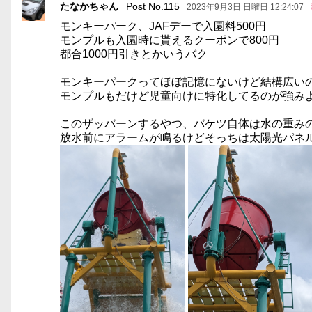
たなかちゃん
Post No.115
2023年9月3日 日曜日 12:24:07
モンキーパーク、JAFデーで入園料500円
モンプルも入園時に貰えるクーポンで800円
都合1000円引きとかいうバク
モンキーパークってほぼ記憶にないけど結構広い
モンプルもだけど児童向けに特化してるのが強み
このザッバーンするやつ、バケツ自体は水の重み
放水前にアラームが鳴るけどそっちは太陽光パネ