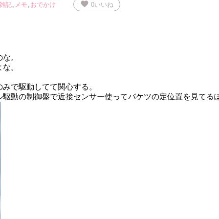
favorite
雑記
,
メモ
,
おでかけ
0
いいね
のな。
よな。
のみで駆動してて関心する。
ル駆動の制御盤で近接センサー使ってバケツの定位置を見てる