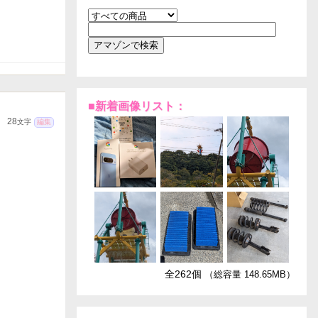
■新着画像リスト：
28
文字
編集
全262個
（総容量 148.65MB）