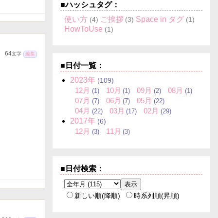
■ハッシュタグ：
使い方
ご挨拶
Space in タグ
(4)
(3)
(1)
HowToUse
(1)
64
文字
編集
■日付一覧：
2023
年
(109)
12
月
10
月
09
月
08
月
(1)
(1)
(2)
(1)
07
月
06
月
05
月
(7)
(7)
(22)
04
月
03
月
02
月
(22)
(17)
(29)
2017
年
(6)
12
月
11
月
(3)
(3)
■日付検索：
新しい順(降順)
時系列順(昇順)