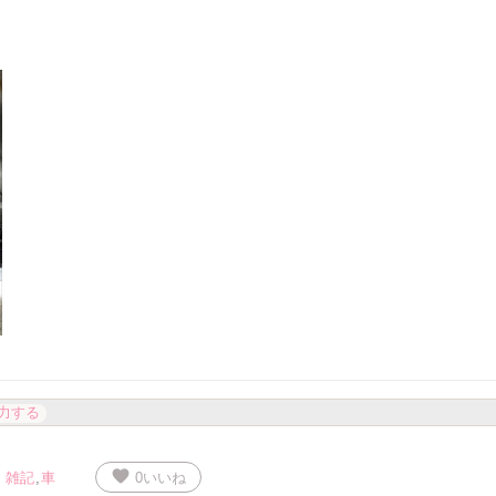
力する
favorite
雑記
,
車
0
いいね