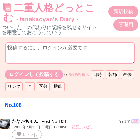
二重人格どっとこ
新規投稿
む
- tanakacyan's Diary -
管理用
ついったーの代わりに記録を残せるサイト
を用意しておこうっていう
or
管理画面へ
No.108
たなかちゃん
Post No.108
92
文字
編集
雑記
,
レビュー
2023年7月23日 日曜日 12:38:45
favorite
0
いいね