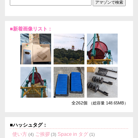
■新着画像リスト：
全262個
（総容量 148.65MB）
■ハッシュタグ：
使い方
ご挨拶
Space in タグ
(4)
(3)
(1)