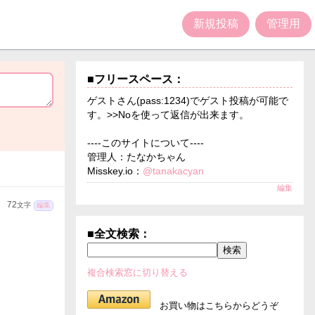
新規投稿
管理用
■フリースペース：
ゲストさん(pass:1234)でゲスト投稿が可能で
す。>>Noを使って返信が出来ます。
----このサイトについて----
管理人：たなかちゃん
Misskey.io：
@tanakacyan
編集
72
文字
編集
■全文検索：
複合検索窓に切り替える
お買い物はこちらからどうぞ