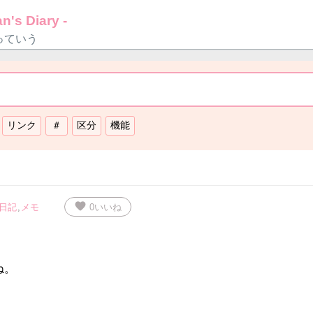
n's Diary -
っていう
favorite
日記
,
メモ
0
いいね
ね。