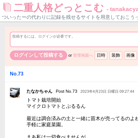
二重人格どっとこむ
- tanakacya
ついったーの代わりに記録を残せるサイトを用意しておこう
or
管理画面へ
No.73
たなかちゃん
Post No.73
2023年4月23日 日曜日 09:27:44
トマト栽培開始
マイクロトマトとぷるるん
最近は調合済みの土と一緒に苗木が売ってるのよ
手軽に家庭菜園。
まあ私は一切食べませんが。