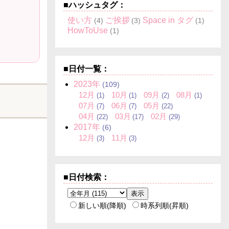
■ハッシュタグ：
使い方
ご挨拶
Space in タグ
(4)
(3)
(1)
HowToUse
(1)
■日付一覧：
2023
年
(109)
12
月
10
月
09
月
08
月
(1)
(1)
(2)
(1)
07
月
06
月
05
月
(7)
(7)
(22)
04
月
03
月
02
月
(22)
(17)
(29)
2017
年
(6)
12
月
11
月
(3)
(3)
■日付検索：
新しい順(降順)
時系列順(昇順)