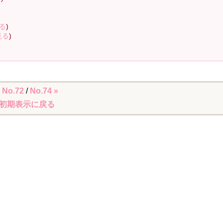
る
)
見る
)
 No.72
/
No.74 »
初期表示に戻る