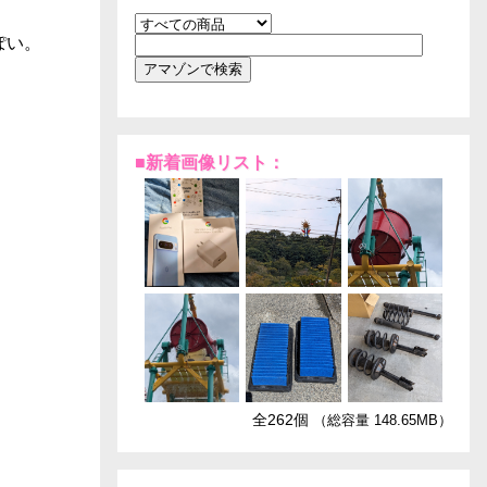
ぽい。
■新着画像リスト：
全262個
（総容量 148.65MB）