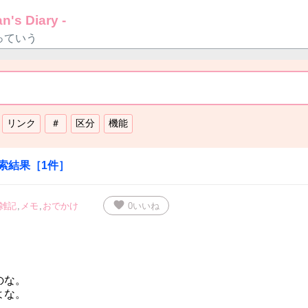
n's Diary -
っていう
索結果
［
1
件］
favorite
雑記
,
メモ
,
おでかけ
0
いいね
のな。
よな。