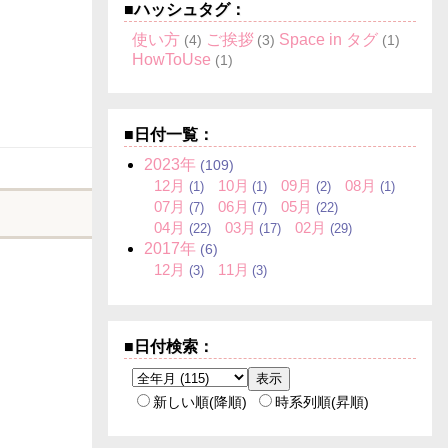
■ハッシュタグ：
使い方
ご挨拶
Space in タグ
(4)
(3)
(1)
HowToUse
(1)
■日付一覧：
2023
年
(109)
12
月
10
月
09
月
08
月
(1)
(1)
(2)
(1)
07
月
06
月
05
月
(7)
(7)
(22)
04
月
03
月
02
月
(22)
(17)
(29)
2017
年
(6)
12
月
11
月
(3)
(3)
■日付検索：
新しい順(降順)
時系列順(昇順)