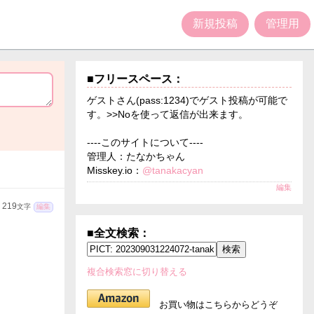
新規投稿
管理用
■フリースペース：
ゲストさん(pass:1234)でゲスト投稿が可能で
す。>>Noを使って返信が出来ます。
----このサイトについて----
管理人：たなかちゃん
Misskey.io：
@tanakacyan
編集
219
文字
編集
■全文検索：
複合検索窓に切り替える
お買い物はこちらからどうぞ