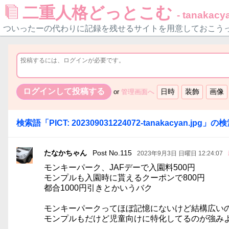
二重人格どっとこむ
- tanakacya
ついったーの代わりに記録を残せるサイトを用意しておこう
or
管理画面へ
検索語「
PICT: 202309031224072-tanakacyan.jpg
」の検
たなかちゃん
Post No.115
2023年9月3日 日曜日 12:24:07
モンキーパーク、JAFデーで入園料500円
モンプルも入園時に貰えるクーポンで800円
都合1000円引きとかいうバク
モンキーパークってほぼ記憶にないけど結構広い
モンプルもだけど児童向けに特化してるのが強み