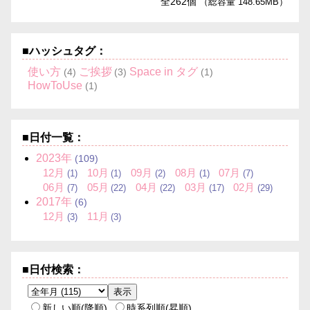
全262個
（総容量 148.65MB）
■ハッシュタグ：
使い方
ご挨拶
Space in タグ
(4)
(3)
(1)
HowToUse
(1)
■日付一覧：
2023
年
(109)
12
月
10
月
09
月
08
月
07
月
(1)
(1)
(2)
(1)
(7)
06
月
05
月
04
月
03
月
02
月
(7)
(22)
(22)
(17)
(29)
2017
年
(6)
12
月
11
月
(3)
(3)
■日付検索：
新しい順(降順)
時系列順(昇順)