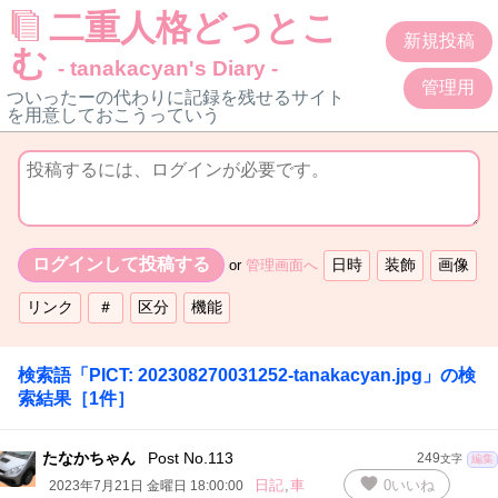
二重人格どっとこ
新規投稿
む
- tanakacyan's Diary -
管理用
ついったーの代わりに記録を残せるサイト
を用意しておこうっていう
or
管理画面へ
検索語「
PICT: 202308270031252-tanakacyan.jpg
」の検
索結果
［
1
件］
たなかちゃん
Post No.113
249
文字
編集
favorite
日記
,
車
0
いいね
2023年7月21日 金曜日 18:00:00