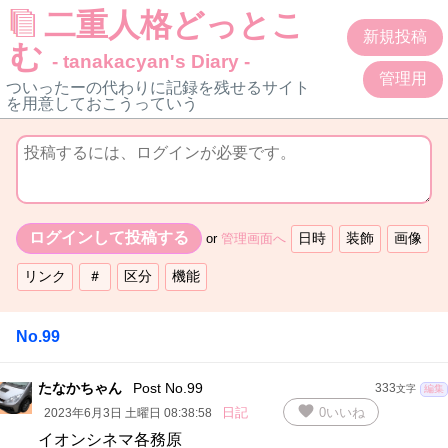
二重人格どっとこ
新規投稿
む
- tanakacyan's Diary -
管理用
ついったーの代わりに記録を残せるサイト
を用意しておこうっていう
or
管理画面へ
No.99
たなかちゃん
Post No.99
333
文字
編集
favorite
日記
0
いいね
2023年6月3日 土曜日 08:38:58
イオンシネマ各務原