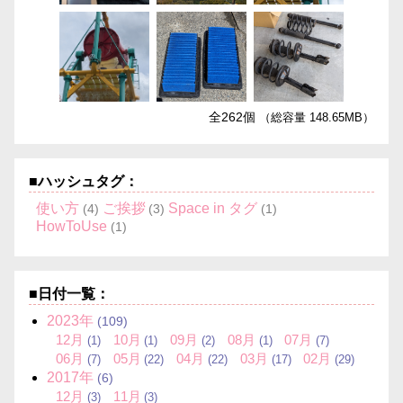
全262個
（総容量 148.65MB）
■ハッシュタグ：
使い方
ご挨拶
Space in タグ
(4)
(3)
(1)
HowToUse
(1)
■日付一覧：
2023
年
(109)
12
月
10
月
09
月
08
月
07
月
(1)
(1)
(2)
(1)
(7)
06
月
05
月
04
月
03
月
02
月
(7)
(22)
(22)
(17)
(29)
2017
年
(6)
12
月
11
月
(3)
(3)