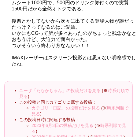
ムシート1000円で、500円のドリンク券付くので実質
1500円だから全然オトクである。
復習とかしてないから次々に出てくる登場人物が誰だっ
たっけ？ってなるのはご愛嬌。
いかにもCGって所が多々あったのがちょっと残念かなと
おもうけど、大迫力で面白かった。
つかそういう終わり方なんかい！！
IMAXレーザーはスクリーン投影とは思えない明瞭感でし
たね。
ユーザ「たなかちゃん」の投稿だけを見る
(※
時系列順で
見る
)
この投稿と同じカテゴリに属する投稿：
カテゴリ「日記」の投稿だけを見る
(※
時系列順で
見る
)
この投稿日時に関連する投稿：
2023年6月3日の投稿だけを見る
(※
時系列順で見
る
)