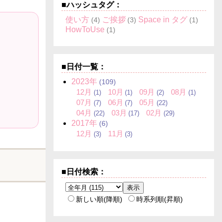
■ハッシュタグ：
使い方
ご挨拶
Space in タグ
(4)
(3)
(1)
HowToUse
(1)
■日付一覧：
2023
年
(109)
12
月
10
月
09
月
08
月
(1)
(1)
(2)
(1)
07
月
06
月
05
月
(7)
(7)
(22)
04
月
03
月
02
月
(22)
(17)
(29)
2017
年
(6)
12
月
11
月
(3)
(3)
■日付検索：
新しい順(降順)
時系列順(昇順)