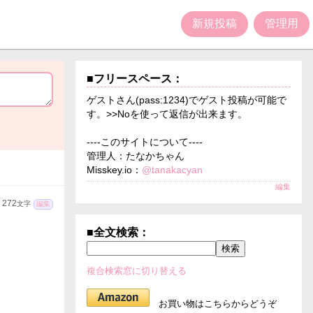
新規投稿
管理用
■フリースペース：
ゲストさん(pass:1234)でゲスト投稿が可能で
す。>>Noを使って返信が出来ます。
----このサイトについて----
管理人：たなかちゃん
Misskey.io：
@tanakacyan
編集
272
文字
編集
■全文検索：
複合検索窓に切り替える
お買い物はこちらからどうぞ