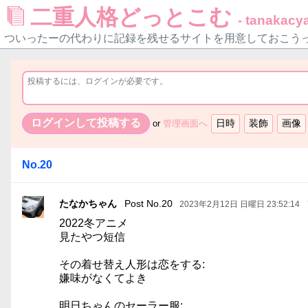
二重人格どっとこむ
- tanakacya
ついったーの代わりに記録を残せるサイトを用意しておこう
or
管理画面へ
No.20
たなかちゃん
Post No.20
2023年2月12日 日曜日 23:52:14
2022冬アニメ
見たやつ短信
その着せ替え人形は恋をする:
嫌味がなくてよき
明日ちゃんのセーラー服: