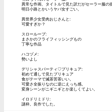
異常な作画、タイトルで見た訳だがセーラー服の
明日小路とかいうヤバ女すごい。
異世界少女受肉おじさんと:
可愛すぎか？
スローループ:
まさかのフライフィッシングもの
丁寧な作品
ハコヅメ:
勢いよし
デリシャスパーティ♡プリキュア:
初めて通しで見たプリキュア
食がテーマで滅茶苦茶いい。
可愛さ全振りなのに逆にえっち感。
変身シーンがニギニギとか楽しくてよい。
イロドリミドリ:
謎枠。良作でした。