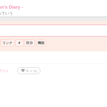
n's Diary -
っていう
favorite
アニメ
0
いいね