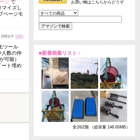
ページ
で
お買い物はこちらからどうぞ
タマイズし
プページモ
268
文字
編集
モツール
少人数の仲
■新着画像リスト：
稿が可能）
ツイート埋め
全262個
（総容量 148.65MB）