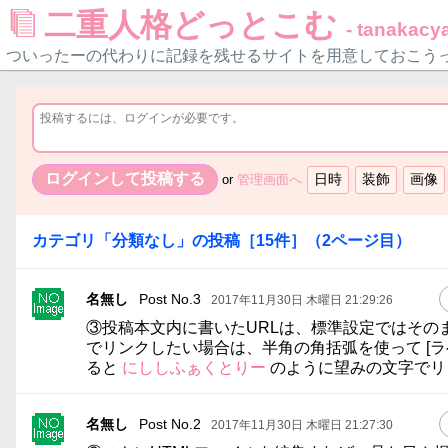
二重人格どっとこむ
- tanakacya
ついったーの代わりに記録を残せるサイトを用意しておこう
or
管理画面へ
カテゴリ「
分類なし
」の投稿
［
15
件］
（
2
ページ目）
名無し
Post No.3
2017年11月30日 木曜日 21:29:26
③投稿本文内に書いたURLは、標準設定ではその
でリンクしたい場合は、半角の角括弧を使って [ラ
ると
にししふぁくとりー
のように望みの文字でリ
名無し
Post No.2
2017年11月30日 木曜日 21:27:30