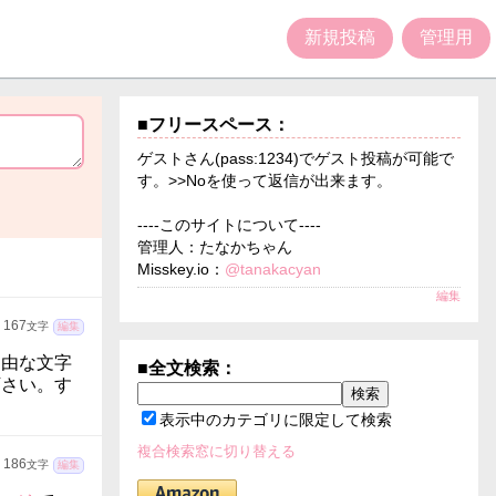
新規投稿
管理用
■フリースペース：
ゲストさん(pass:1234)でゲスト投稿が可能で
す。>>Noを使って返信が出来ます。
----このサイトについて----
管理人：たなかちゃん
Misskey.io：
@tanakacyan
編集
167
文字
編集
由な文字
■全文検索：
下さい。す
表示中のカテゴリに限定して検索
複合検索窓に切り替える
186
文字
編集