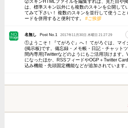
②スキンHTMLファイルを編集すれば、見た目や
は、標準スキン以外にも複数のスキンを公開して
てみて下さい！ 複数のスキンを並行して使うこ
ードを併用すると便利です。
#ご挨拶
名無し
Post No.1
2017年11月30日 木曜日 21:27:29
①ようこそ！『てがろぐ』へ！ てがろぐは、マ
(掲示板)です。備忘録・メモ帳・日記・チャット
間内専用)Twitterなどのようにもご活用頂けま
になったほか、RSSフィードやOGP＋Twitter 
込み機能・先頭固定機能などが追加されています