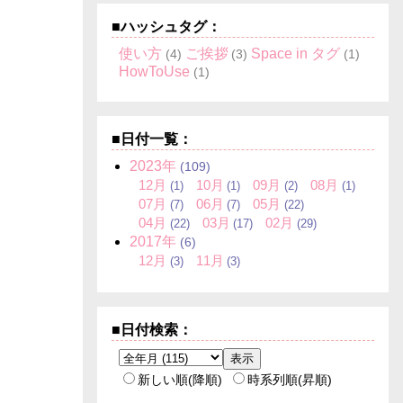
■ハッシュタグ：
使い方
ご挨拶
Space in タグ
(4)
(3)
(1)
HowToUse
(1)
■日付一覧：
2023
年
(109)
12
月
10
月
09
月
08
月
(1)
(1)
(2)
(1)
07
月
06
月
05
月
(7)
(7)
(22)
04
月
03
月
02
月
(22)
(17)
(29)
2017
年
(6)
12
月
11
月
(3)
(3)
■日付検索：
新しい順(降順)
時系列順(昇順)