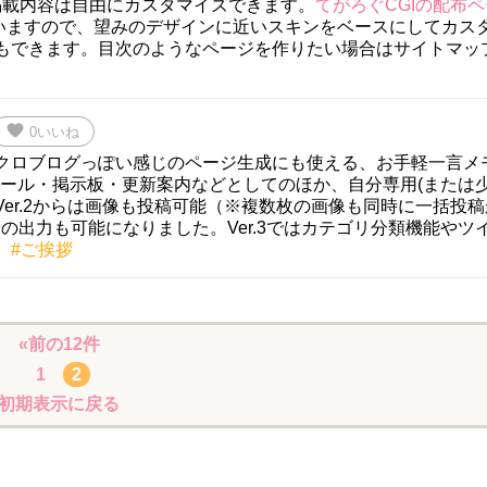
掲載内容は自由にカスタマイズできます。
てがろぐCGIの配布
いますので、望みのデザインに近いスキンをベースにしてカス
ともできます。目次のようなページを作りたい場合はサイトマッ
favorite
0
いいね
イクロブログっぽい感じのページ生成にも使える、お手軽一言メ
ツール・掲示板・更新案内などとしてのほか、自分専用(または
す。Ver.2からは画像も投稿可能（※複数枚の画像も同時に一括投
Cardの出力も可能になりました。Ver.3ではカテゴリ分類機能や
。
#ご挨拶
«前の12件
1
2
初期表示に戻る