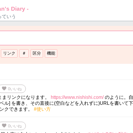
n's Diary -
っていう
favorite
0
いいね
ままリンクになります。
https://www.nishishi.com/
のように。自
ベル] を書き、その直後に(空白などを入れずに)URLを書いて
ンクできます。
#使い方
favorite
0
いいね