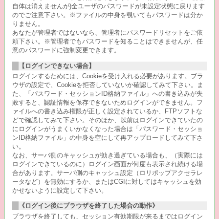
自体は消えませんが)全ユーザのパスワードが未設定状態に戻ります
のでご注意下さい。※ファイルの中身を覗いてもパスワードは分か
りません。
あなたが管理者ではないなら、管理者にパスワードリセットをご依
頼下さい。※管理者でもパスワードを知ることはできませんが、任
意のパスワードに強制変更できます。
【ログインできない場合】
ログインするためには、Cookieを受け入れる必要があります。ブラ
ウザの設定で、Cookieを拒否していないか確認してみて下さい。ま
た、「パスワード・セッションID格納ファイル」への書き込みが失
敗すると、認証情報を保存できないためログインができません。フ
ァイルへの書き込み権限が正しく設定されているか、FTPソフトな
どで確認してみて下さい。そのほか、以前はログインできていたの
にログインがうまくいかなくなった場合は「パスワード・セッショ
ンID格納ファイル」の中身を空にして再アップロードしてみて下さ
い。
なお、サーバ側のキャッシュが効き過ぎている場合も、（実際には
ログインできているのに）ログイン画面が何度も表示され続ける場
合があります。サーバ側のキャッシュ設定（ロリポップアクセラレ
ータなど）を無効にするか、またはCGIに対してはキャッシュを効
かせないように設定して下さい。
《ログイン後にブラウザを終了した場合の動作》
ブラウザを終了しても、セッション有効期限が来るまではログイン