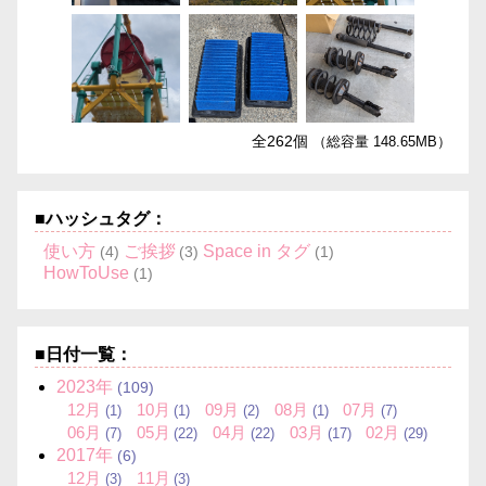
全262個
（総容量 148.65MB）
■ハッシュタグ：
使い方
ご挨拶
Space in タグ
(4)
(3)
(1)
HowToUse
(1)
■日付一覧：
2023
年
(109)
12
月
10
月
09
月
08
月
07
月
(1)
(1)
(2)
(1)
(7)
06
月
05
月
04
月
03
月
02
月
(7)
(22)
(22)
(17)
(29)
2017
年
(6)
12
月
11
月
(3)
(3)