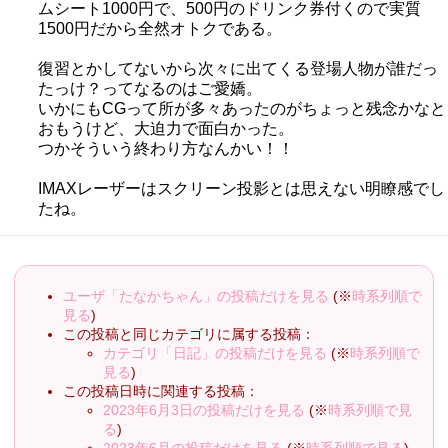
ムシート1000円で、500円のドリンク券付くので実質
1500円だから全然オトクである。
復習とかしてないから次々に出てくる登場人物が誰だっ
たっけ？ってなるのはご愛嬌。
いかにもCGって所が多々あったのがちょっと残念かなと
おもうけど、大迫力で面白かった。
つかそういう終わり方なんかい！！
IMAXレーザーはスクリーン投影とは思えない明瞭感でし
たね。
ユーザ「たなかちゃん」の投稿だけを見る
(※
時系列順で
見る
)
この投稿と同じカテゴリに属する投稿：
カテゴリ「日記」の投稿だけを見る
(※
時系列順で
見る
)
この投稿日時に関連する投稿：
2023年6月3日の投稿だけを見る
(※
時系列順で見
る
)