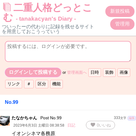
二重人格どっとこ
新規投稿
む
- tanakacyan's Diary -
管理用
ついったーの代わりに記録を残せるサイト
を用意しておこうっていう
or
管理画面へ
No.99
たなかちゃん
Post No.99
333
文字
編集
favorite
日記
0
いいね
2023年6月3日 土曜日 08:38:58
イオンシネマ各務原