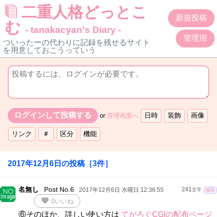
二重人格どっとこ
新規投稿
む
- tanakacyan's Diary -
管理用
ついったーの代わりに記録を残せるサイト
を用意しておこうっていう
or
管理画面へ
2017年12月6日
の投稿
［
3
件］
名無し
Post No.6
2017年12月6日 水曜日 12:36:55
241
文字
編集
favorite
0
いいね
⑥そのほか、詳しい使い方は
てがろぐCGIの配布ページ