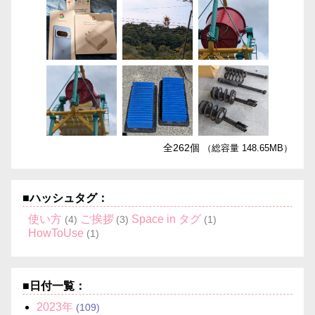
全262個
（総容量 148.65MB）
■ハッシュタグ：
使い方
ご挨拶
Space in タグ
(4)
(3)
(1)
HowToUse
(1)
■日付一覧：
2023
年
(109)