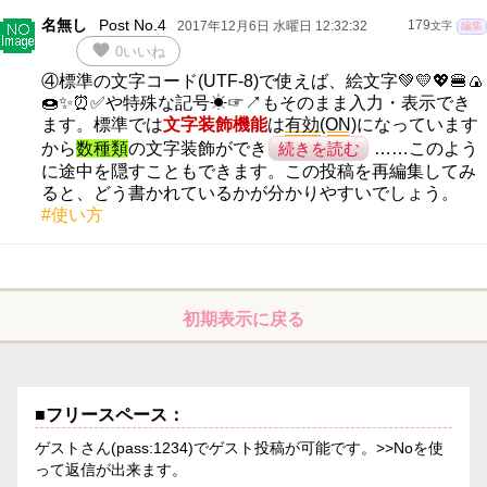
名無し
Post No.4
2017年12月6日 水曜日 12:32:32
179
文字
編集
favorite
0
いいね
④標準の文字コード(UTF-8)で使えば、絵文字💚💛💖🍔🍙
🍩✨⏰✅や特殊な記号☀☞↗もそのまま入力・表示でき
ます。標準では
文字装飾機能
は
有効(ON)
になっています
から
数種類
の文字装飾ができ
続きを読む
……このよう
に途中を隠すこともできます。この投稿を再編集してみ
ると、どう書かれているかが分かりやすいでしょう。
#使い方
初期表示に戻る
■フリースペース：
ゲストさん(pass:1234)でゲスト投稿が可能です。>>Noを使
って返信が出来ます。