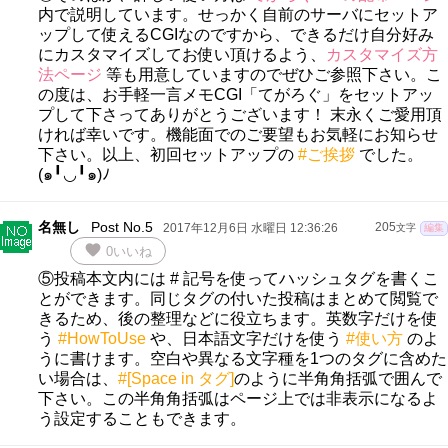
内で説明しています。せっかく自前のサーバにセットア
ップして使えるCGIなのですから、できるだけ自分好み
にカスタマイズしてお使い頂けるよう、
カスタマイズ方
法ページ
等も用意していますのでぜひご参照下さい。こ
の度は、お手軽一言メモCGI「てがろぐ」をセットアッ
プして下さってありがとうございます！ 末永くご愛用頂
ければ幸いです。機能面でのご要望もお気軽にお知らせ
下さい。以上、初回セットアップの
#ご挨拶
でした。
(๑╹◡╹๑)ﾉ
名無し
Post No.5
2017年12月6日 水曜日 12:36:26
205
文字
編集
favorite
0
いいね
⑤投稿本文内には # 記号を使ってハッシュタグを書くこ
とができます。同じタグの付いた投稿はまとめて閲覧で
きるため、後の整理などに役立ちます。英数字だけを使
う
#HowToUse
や、日本語文字だけを使う
#使い方
のよ
うに書けます。空白や異なる文字種を1つのタグに含めた
い場合は、
#[Space in タグ]
のように半角角括弧で囲んで
下さい。この半角角括弧はページ上では非表示になるよ
う設定することもできます。